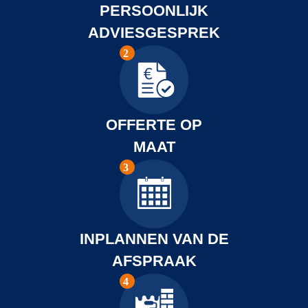
de 
PERSOONLIJK
sch
ADVIESGESPREK
deur
heel
iets 
van
OFFERTE OP
ges
MAAT
afd 
zod
er 
dr
elhu
INPLANNEN VAN DE
ten 
AFSPRAAK
be
e v