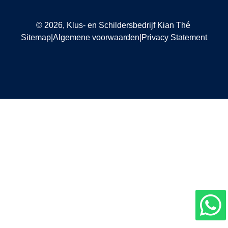
rijs 
vra
© 2026,
Klus- en Schildersbedrijf Kian Thé
Sitemap
|
Algemene voorwaarden
|
Privacy Statement
zon
dit 
te 
vor
aan 
gev