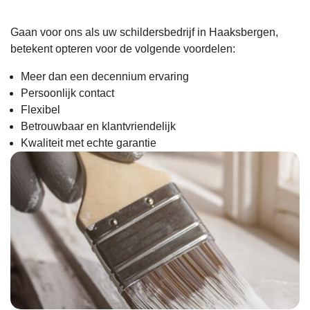
het
pas
Gaan voor ons als uw schildersbedrijf in Haaksbergen,
en b
betekent opteren voor de volgende voordelen:
het 
Meer dan een decennium ervaring
maa
Persoonlijk contact
mak
Flexibel
is h
Betrouwbaar en klantvriendelijk
rol
Kwaliteit met echte garantie
ijn 
bes
dig
Upd
: 
reac