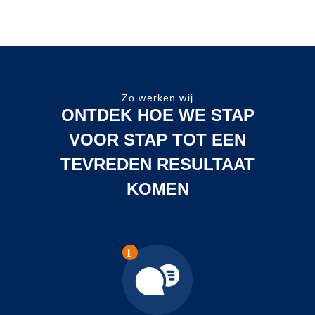
op 
reac
van 
eig
ar.
Zo werken wij
Ten 
ONTDEK HOE WE STAP
eers
VOOR STAP TOT EEN
zit i
TEVREDEN RESULTAAT
niet
KOMEN
de 
bij
d m
in d
WI
2. 