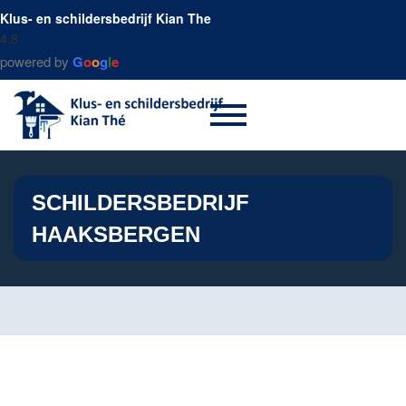
Klus- en schildersbedrijf Kian The
4.8
powered by
G
o
o
g
l
e
SCHILDERSBEDRIJF
HAAKSBERGEN