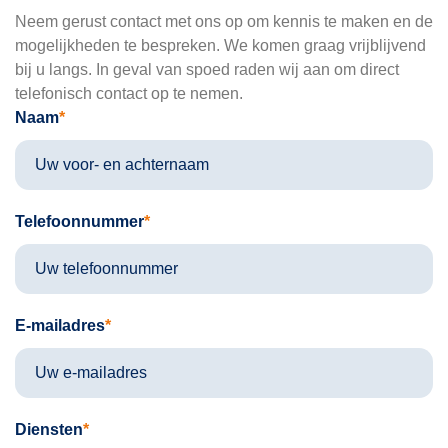
vor
Neem gerust contact met ons op om kennis te maken en de
duid
mogelijkheden te bespreken. We komen graag vrijblijvend
bij u langs. In geval van spoed raden wij aan om direct
k 
telefonisch contact op te nemen.
ge
Naam
kt h
dit 
er o
was
Telefoonnummer
ge
kt.
5. H
E-mailadres
is 
zek
niet 
Diensten
onv