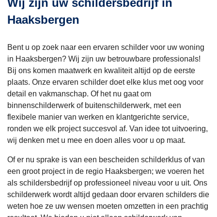
Wij zijn uw schildersbedrijf in
waa
Haaksbergen
het 
nog
Bent u op zoek naar een ervaren schilder voor uw woning
lekt
in Haaksbergen? Wij zijn uw betrouwbare professionals!
maa
Bij ons komen maatwerk en kwaliteit altijd op de eerste
plaats. Onze ervaren schilder doet elke klus met oog voor
er is
detail en vakmanschap. Of het nu gaat om
ni
binnenschilderwerk of buitenschilderwerk, met een
d m
flexibele manier van werken en klantgerichte service,
ge
ronden we elk project succesvol af. Van idee tot uitvoering,
wij denken met u mee en doen alles voor u op maat.
st.
Een
Of er nu sprake is van een bescheiden schilderklus of van
rol
een groot project in de regio Haaksbergen; we voeren het
als schildersbedrijf op professioneel niveau voor u uit. Ons
ijn 
schilderwerk wordt altijd gedaan door ervaren schilders die
op 
weten hoe ze uw wensen moeten omzetten in een prachtig
ach