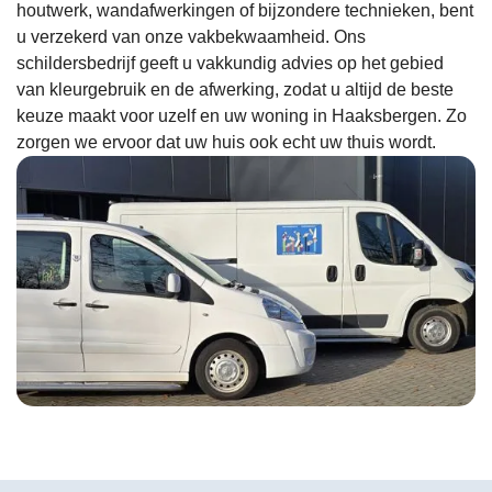
houtwerk, wandafwerkingen of bijzondere technieken, bent
prijs-
Beri
u verzekerd van onze vakbekwaamheid. Ons
kwalitei
ges
schildersbedrijf geeft u vakkundig advies op het gebied
tsverho
rd 
van kleurgebruik en de afwerking, zodat u altijd de beste
uding.
maa
keuze maakt voor uzelf en uw woning in Haaksbergen. Zo
zorgen we ervoor dat uw huis ook echt uw thuis wordt.
tot 
hed
gee
reac
geh
Nu 
moet
nog
maa
een
keer