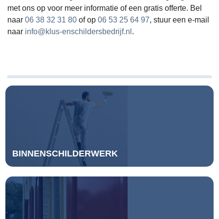
staa
met ons op voor meer informatie of een gratis offerte. Bel
heel
naar
06 38 32 31 80
of op
06 53 25 64 97
, stuur een e-mail
lang
naar
info@klus-enschildersbedrijf.nl
.
stev
en 
rech
maa
het 
terr
loop
iets
BINNENSCHILDERWERK
Als 
poor
van 
go