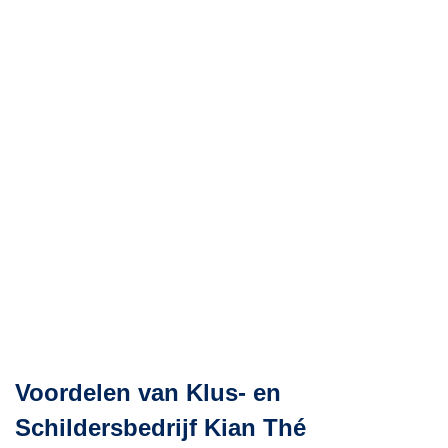
dat 
te 
bre
was
voor
op 
deur
Uit
elijk
een
stuk
eraf
geh
Voordelen van Klus- en
d z
Schildersbedrijf Kian Thé