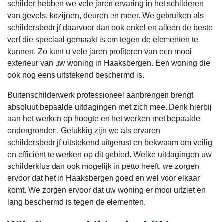
schilder hebben we vele jaren ervaring in het schilderen
huis
van gevels, kozijnen, deuren en meer. We gebruiken als
wat
schildersbedrijf daarvoor dan ook enkel en alleen de beste
cht 
verf die speciaal gemaakt is om tegen de elementen te
kunnen. Zo kunt u vele jaren profiteren van een mooi
mak
exterieur van uw woning in Haaksbergen. Een woning die
is 
ook nog eens uitstekend beschermd is.
bel
Buitenschilderwerk professioneel aanbrengen brengt
maa
absoluut bepaalde uitdagingen met zich mee. Denk hierbij
niet 
aan het werken op hoogte en het werken met bepaalde
af
ondergronden. Gelukkig zijn we als ervaren
schildersbedrijf uitstekend uitgerust en bekwaam om veilig
aakt
en efficiënt te werken op dit gebied. Welke uitdagingen uw
wel 
schilderklus dan ook mogelijk in petto heeft, we zorgen
afg
ervoor dat het in Haaksbergen goed en wel voor elkaar
end
komt. We zorgen ervoor dat uw woning er mooi uitziet en
lang beschermd is tegen de elementen.
de 
plaa