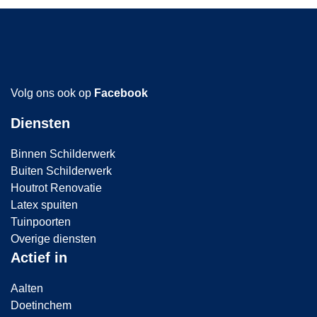
jaar 
zon
eni
reac
Volg ons ook op
Facebook
is e
rev
Diensten
niet 
Binnen Schilderwerk
mee
Buiten Schilderwerk
dan
Houtrot Renovatie
ter
Latex spuiten
Tuinpoorten
!
Overige diensten
Actief in
Me
r d
Aalten
Doetinchem
zich