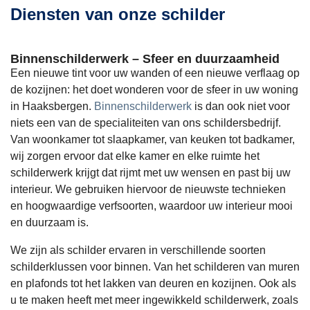
uitvoer
dakraa
's. 
late
Diensten van onze schilder
en. 
m 
Werke
mak
Prima 
geplaat
n heel 
Dez
Binnenschilderwerk – Sfeer en duurzaamheid
werk 
st. 
nauwk
kraa
Een nieuwe tint voor uw wanden of een nieuwe verflaag op
de kozijnen: het doet wonderen voor de sfeer in uw woning
gelever
Vlotte, 
eurig, 
nu a
in Haaksbergen.
Binnenschilderwerk
is dan ook niet voor
d en 
vriende
top 
han
niets een van de specialiteiten van ons schildersbedrijf.
afsprak
lijke 
commu
sch
Van woonkamer tot slaapkamer, van keuken tot badkamer,
en 
commu
nicatie 
en h
wij zorgen ervoor dat elke kamer en elke ruimte het
schilderwerk krijgt dat rijmt met uw wensen en past bij uw
goed 
nicatie 
en 
slot 
interieur. We gebruiken hiervoor de nieuwste technieken
nageko
en het 
zeer 
raak
en hoogwaardige verfsoorten, waardoor uw interieur mooi
men.
werk is 
betrou
de 
en duurzaam is.
netjes 
wbaar. 
slui
We zijn als schilder ervaren in verschillende soorten
uitgevo
Huis 
at n
schilderklussen voor binnen. Van het schilderen van muren
erd.
ziet er 
een
en plafonds tot het lakken van deuren en kozijnen. Ook als
Prima 
top uit!
meer
u te maken heeft met meer ingewikkeld schilderwerk, zoals