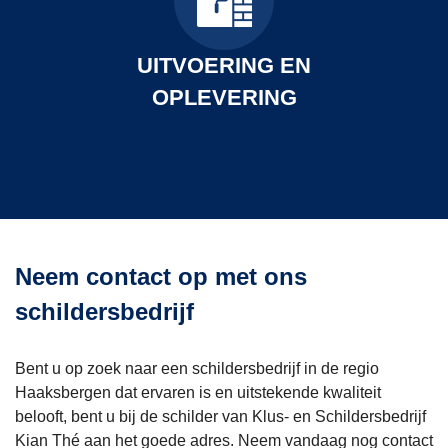
de 
sco
UITVOERING EN
obie
kon 
OPLEVERING
ligg
Dit
niet 
een
nod
Neem contact op met ons
ge
st, 
schildersbedrijf
foto
3. D
Bent u op zoek naar een schildersbedrijf in de regio
sch
Haaksbergen dat ervaren is en uitstekende kwaliteit
belooft, bent u bij de schilder van Klus- en Schildersbedrijf
ng 
Kian Thé aan het goede adres. Neem vandaag nog contact