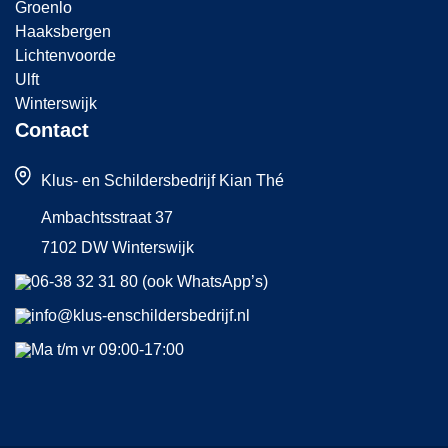
Groenlo
eers
Haaksbergen
voor
Lichtenvoorde
als 
Ulft
Winterswijk
"hul
Contact
bij 
klu
Klus- en Schildersbedrijf Kian Thé
" vo
Ambachtsstraat 37
me
7102 DW Winterswijk
n m
06-38 32 31 80 (ook WhatsApp’s)
wei
info@klus-enschildersbedrijf.nl
geld
om 
Ma t/m vr 09:00-17:00
ver
ens
hoo