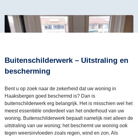
bet
aan
een
and
bedr
and
Buitenschilderwerk – Uitstraling en
gaat
bescherming
de 
poor
niet 
Bent u op zoek naar de zekerheid dat uw woning in
Haaksbergen goed beschermd is? Dan is
mee
buitenschilderwerk erg belangrijk. Het is misschien wel het
dich
meest essentiële onderdeel van het onderhoud van uw
Afd
woning. Buitenschilderwerk bepaalt namelijk niet alleen de
acht
uitstraling van uw woning; het beschermt uw woning ook
tegen weersinvloeden zoals regen, wind en zon. Als
het 