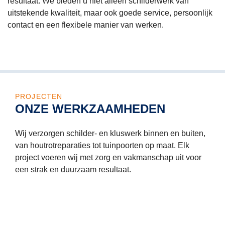
resultaat. We bieden u niet alleen schilderwerk van
deur
uitstekende kwaliteit, maar ook goede service, persoonlijk
contact en een flexibele manier van werken.
wer
eers
op h
kozi
ge
PROJECTEN
kt. 
ONZE WERKZAAMHEDEN
Toen
er w
Wij verzorgen schilder- en kluswerk binnen en buiten,
van houtrotreparaties tot tuinpoorten op maat. Elk
van 
project voeren wij met zorg en vakmanschap uit voor
dat 
een strak en duurzaam resultaat.
niet
bed
ng i
zei h