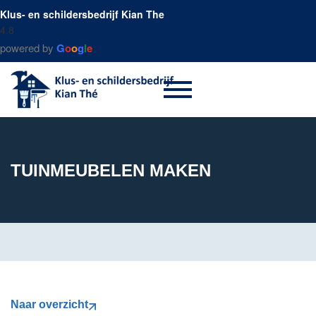
Klus- en schildersbedrijf Kian The
4.8
powered by
G
o
o
g
l
e
TUINMEUBELEN MAKEN
Naar overzicht