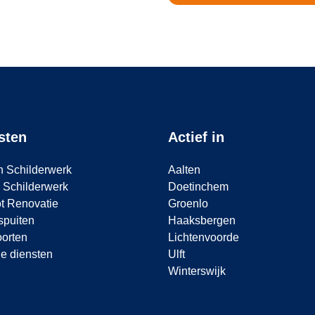
sten
Actief in
n Schilderwerk
Aalten
 Schilderwerk
Doetinchem
t Renovatie
Groenlo
spuiten
Haaksbergen
oorten
Lichtenvoorde
e diensten
Ulft
Winterswijk