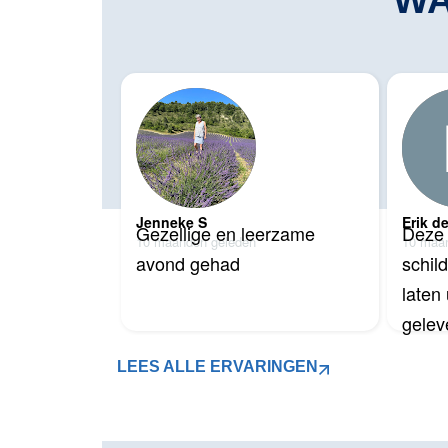
WA
Jenneke S
Erik d
Gezellige en leerzame 
Deze 
10 maanden geleden
10 maa
avond gehad
schild
laten
gelev
nage
LEES ALLE ERVARINGEN