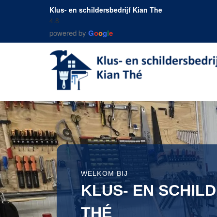
Klus- en schildersbedrijf Kian The
4.8
powered by
G
o
o
g
l
e
WELKOM BIJ
KLUS- EN SCHIL
THÉ