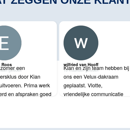
T ZEGGEN ONZE KLAN
e Roos
wilfried van Hooff
zomer een 
Kian en zijn team hebben bij 
nden geleden
10 maanden geleden
ersklus door Kian 
ons een Velux-dakraam 
 uitvoeren. Prima werk 
geplaatst. Vlotte, 
erd en afspraken goed 
vriendelijke communicatie 
komen.
en het werk is netjes 
uitgevoerd.
Prima prijs-
kwaliteitsverhouding.