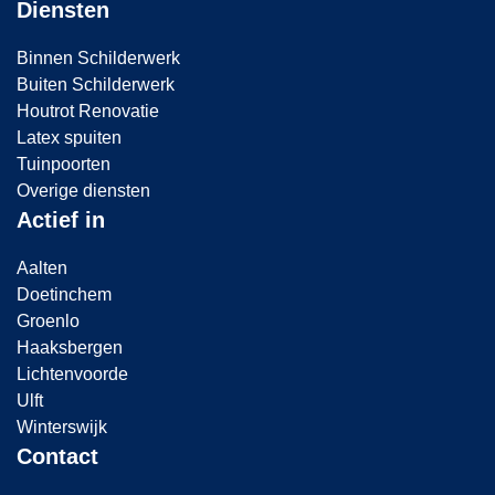
Diensten
iets 
van
Binnen Schilderwerk
ges
Buiten Schilderwerk
afd 
Houtrot Renovatie
Latex spuiten
zod
Tuinpoorten
er 
Overige diensten
dr
Actief in
elhu
Aalten
ten 
Doetinchem
be
Groenlo
e v
Haaksbergen
de 
Lichtenvoorde
Ulft
sco
Winterswijk
obie
Contact
kon 