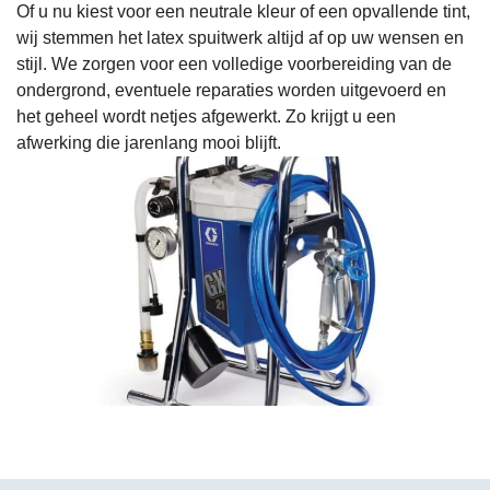
Of u nu kiest voor een neutrale kleur of een opvallende tint,
gelever
Vlotte, 
eurig, 
nu a
wij stemmen het latex spuitwerk altijd af op uw wensen en
d en 
vriende
top 
han
stijl. We zorgen voor een volledige voorbereiding van de
afsprak
lijke 
commu
sch
ondergrond, eventuele reparaties worden uitgevoerd en
het geheel wordt netjes afgewerkt. Zo krijgt u een
en 
commu
nicatie 
en h
afwerking die jarenlang mooi blijft.
goed 
nicatie 
en 
slot 
nageko
en het 
zeer 
raak
men.
werk is 
betrou
de 
netjes 
wbaar. 
slui
uitgevo
Huis 
at n
erd.
ziet er 
een
Prima 
top uit!
meer
prijs-
Beri
kwalitei
ges
tsverho
rd 
uding.
maa