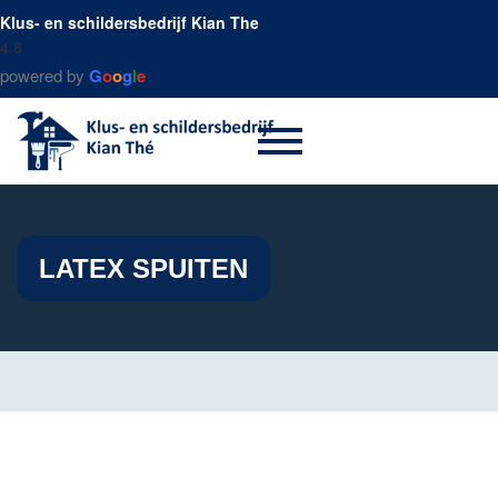
Klus- en schildersbedrijf Kian The
4.8
powered by
G
o
o
g
l
e
LATEX SPUITEN