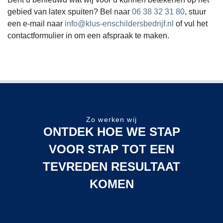
mak
gebied van latex spuiten? Bel naar
06 38 32 31 80
, stuur
is 
een e‑mail naar
info@klus-enschildersbedrijf.nl
of vul het
bel
contactformulier in om een afspraak te maken.
maa
niet 
af
aakt
wel 
afg
Zo werken wij
ONTDEK HOE WE STAP
end
VOOR STAP TOT EEN
de 
plaa
TEVREDEN RESULTAAT
waa
KOMEN
het 
nog