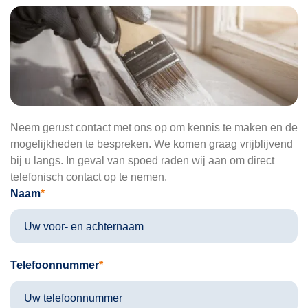
was
voor
op 
deur
Uit
elijk
een
Neem gerust contact met ons op om kennis te maken en de
mogelijkheden te bespreken. We komen graag vrijblijvend
stuk
bij u langs. In geval van spoed raden wij aan om direct
eraf
telefonisch contact op te nemen.
geh
Naam
d z
het
pas
Telefoonnummer
en b
het 