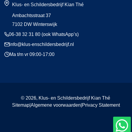
ligg
Klus- en Schildersbedrijf Kian Thé
Dit
Ambachtsstraat 37
niet 
7102 DW Winterswijk
een
06-38 32 31 80 (ook WhatsApp’s)
nod
info@klus-enschildersbedrijf.nl
ge
Ma t/m vr 09:00-17:00
st, 
foto
3. D
sch
ng 
© 2026,
Klus- en Schildersbedrijf Kian Thé
staa
Sitemap
|
Algemene voorwaarden
|
Privacy Statement
heel
lang
stev